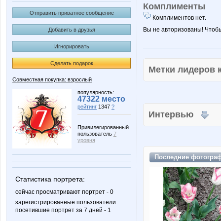
Комплименты
Отправить приватное сообщение
Комплиментов нет.
Вы не авторизованы! Чтоб
Добавить в друзья
Игнорировать
Сделать подарок
Метки лидеров
Совместная покупка: взрослый
популярность:
47322 место
рейтинг
1347
?
Интервью
Привилегированный
пользователь
7
уровня
Последние
фотогра
Статистика портрета:
сейчас просматривают портрет - 0
зарегистрированные пользователи
посетившие портрет за 7 дней - 1